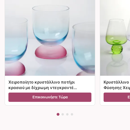
Χειροποίητο κρυστάλλινο ποτήρι
Κρυστάλλινο 
κρασιού με δίχρωμη ντεγκραντέ
Φύσησης Χειρ
παγωμένη βάση και χωρητικότητα
Διαβάθμιση 
Επικοινωνήστε Τώρα
Ε
300ml για κρασί, κοκτέιλ και διακόσμηση
Επιλογές Μεγ
σπιτιού
Δώρα