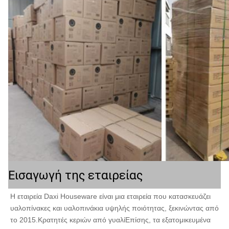
Εισαγωγή της εταιρείας
Η εταιρεία Daxi Houseware είναι μια εταιρεία που κατασκευάζει 
υαλοπίνακες και υαλοπινάκια υψηλής ποιότητας, ξεκινώντας από 
το 2015.Κρατητές κεριών από γυαλίΕπίσης, τα εξατομικευμένα 