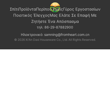
Σπίτι
Προϊόντα
Περίπου Εμείς
Γύρος Εργοστασίων
Ποιοτικός Έλεγχος
Μας Ελάτε Σε Επαφή Με
Ζητήστε Ένα Απόσπασμα
τηλ:
86-29-87882900
Ηλεκτρονικό:
samning@fromheart.com.cn
© 2026 Xi'An Daxi Houseware Co., Ltd. All Rights Reserved.