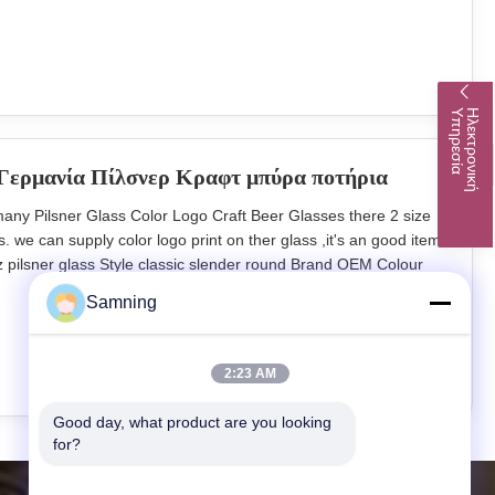
Brown box.
α
Η
λ
ε
κ
τ
ρ
ο
ν
ι
κ
ή
Υ
π
η
ρ
ε
σ
ί
Γερμανία Πίλσνερ Κραφτ μπύρα ποτήρια
any Pilsner Glass Color Logo Craft Beer Glasses there 2 size
 we can supply color logo print on ther glass ,it's an good item
 pilsner glass Style classic slender round Brand OEM Colour
t Shanxi Province,China Innner pack 4 or 6pcs in inner box
Samning
 S:
2:23 AM
Good day, what product are you looking 
for?