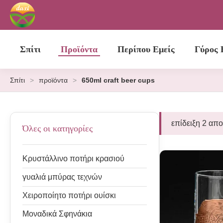
Σπίτι
Προϊόντα
Περίπου Εμείς
Γύρος 
Σπίτι
>
προϊόντα
>
650ml craft beer cups
επίδειξη 2 απ
Όλες οι κατηγορίες
Κρυστάλλινο ποτήρι κρασιού
γυαλιά μπύρας τεχνών
Χειροποίητο ποτήρι ουίσκι
Μοναδικά Σφηνάκια