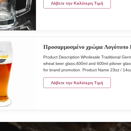
stein in single box, 24 pcs in a master carton. 
Λάβετε την Καλύτερη Τιμή
Προσαρμοσμένο χρώμα Λογότυπο 
Product Description Wholesale Traditional Germ
wheat beer glass,400ml and 600ml pilsner glass.
for brand promotion. Product Name 23oz / 14oz
clear transparent MOQ 2400pcs Place of Produc
Out carton packing 24pcs in master carton Size
Λάβετε την Καλύτερη Τιμή