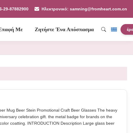
86-29-87882900
Ηλεκτρονικό: samning@fromheart.com.cn
 Επαφή Με
Ζητήστε Ένα Απόσπασμα
έρ
eer Mug Beer Stein Promotional Craft Beer Glasses The heavy
niversary celebration gift. the metal badge for brands on the
nt color coatting. INTRODUCTION Description Large glass beer
104*H153MM,670ml=23oz 900g Color clear Package each beer