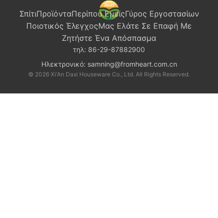
Σπίτι
Προϊόντα
Περίπου Εμείς
Γύρος Εργοστασίων
Ποιοτικός Έλεγχος
Μας Ελάτε Σε Επαφή Με
Ζητήστε Ένα Απόσπασμα
τηλ:
86-29-87882900
Ηλεκτρονικό:
samning@fromheart.com.cn
© 2026 Xi'An Daxi Houseware Co., Ltd. All Rights Reserved.