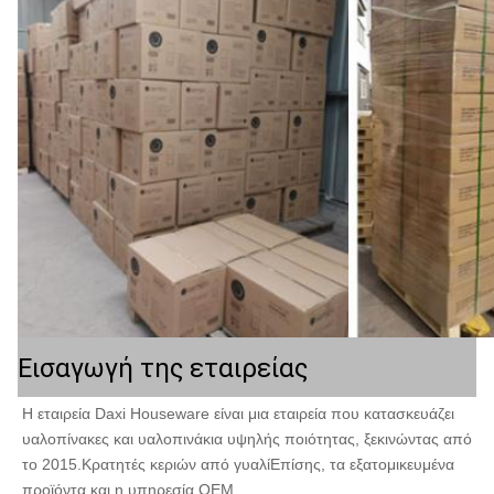
Εισαγωγή της εταιρείας
Η εταιρεία Daxi Houseware είναι μια εταιρεία που κατασκευάζει 
υαλοπίνακες και υαλοπινάκια υψηλής ποιότητας, ξεκινώντας από 
το 2015.Κρατητές κεριών από γυαλίΕπίσης, τα εξατομικευμένα 
προϊόντα και η υπηρεσία OEM.