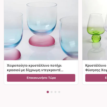
Χειροποίητο κρυστάλλινο ποτήρι
Κρυστάλλινο 
κρασιού με δίχρωμη ντεγκραντέ
Φύσησης Χειρ
παγωμένη βάση και χωρητικότητα
Διαβάθμιση 
Επικοινωνήστε Τώρα
Ε
300ml για κρασί, κοκτέιλ και διακόσμηση
Επιλογές Μεγ
σπιτιού
Δώρα