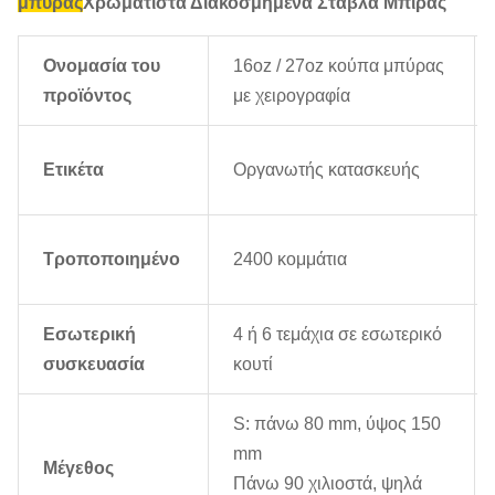
μπύρας
Χρωματιστά Διακοσμημένα Στάβλα Μπίρας
Ονομασία του
16oz / 27oz κούπα μπύρας
προϊόντος
με χειρογραφία
Ετικέτα
Οργανωτής κατασκευής
Τροποποιημένο
2400 κομμάτια
Εσωτερική
4 ή 6 τεμάχια σε εσωτερικό
συσκευασία
κουτί
S: πάνω 80 mm, ύψος 150
mm
Μέγεθος
Πάνω 90 χιλιοστά, ψηλά