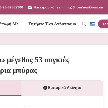
86-29-87882900
Ηλεκτρονικό: samning@fromheart.com.cn
 Επαφή Με
Ζητήστε Ένα Απόσπασμα
έρ
 μέγεθος 53 ουγκιές
ήρια μπύρας
Εμπορικά Ακίνητα