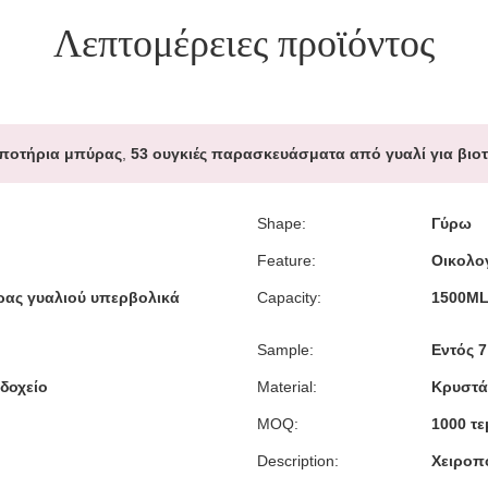
Λεπτομέρειες προϊόντος
ποτήρια μπύρας
,
53 ουγκιές παρασκευάσματα από γυαλί για βιοτ
Shape:
Γύρω
Feature:
Οικολο
ύρας γυαλιού υπερβολικά
Capacity:
1500M
Sample:
Εντός 
δοχείο
Material:
Κρυστά
MOQ:
1000 τε
Description:
Χειροπ