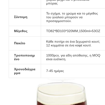
μπύρας
Το σχήμα, το χρώμα και το μέγεθος
Σύντομη
του γυαλιού μπορούν να
προσαρμοστούν.
Μέγεθος
TD82*BD103*320MM,1500ml=53OZ
Κάθε ποτήρι σε ένα ξεχωριστό κουτί,
Πακέτο
12 κομμάτια σε ένα καφέ κουτί.
Τροποποιημ
1000pcs, για είδη απόθεσης, η MOQ
ένο
είναι ευέλικτη.
Χρονοδιάγρα
7-45 ημέρες
μμα