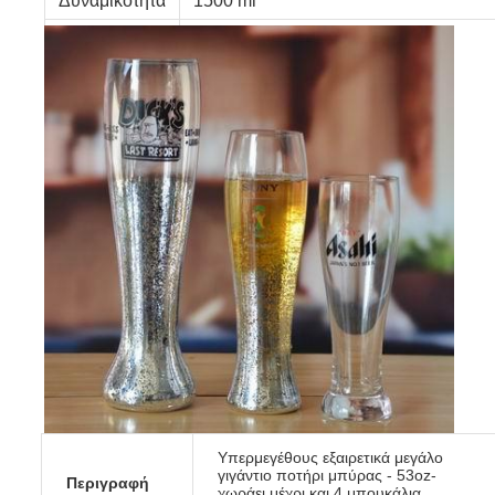
Δυναμικότητα
1500 ml
Συσκευή
κάθε ένα σε ένα ενιαίο εσωτερικό κουτί
Υπερμεγέθους εξαιρετικά μεγάλο
γιγάντιο ποτήρι μπύρας - 53oz-
Περιγραφή
χωράει μέχρι και 4 μπουκάλια