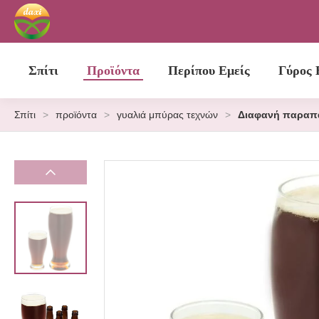
Σπίτι
Προϊόντα
Περίπου Εμείς
Γύρος 
Σπίτι
>
προϊόντα
>
γυαλιά μπύρας τεχνών
>
Διαφανή παραπά