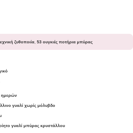
εχνική ζυθοποιία
,
53 ουγκιές ποτήρια μπύρας
γικό
L
7 ημερών
λλινο γυαλί χωρίς μόλυβδο
μ
οίητο γυαλί μπύρας κρυστάλλου