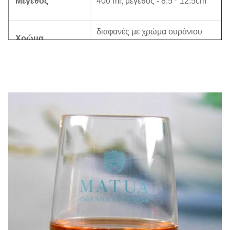
Μέγεθος
400 ml, μέγεθος - 8.5 * 12.5cm
διαφανές με χρώμα ουράνιου
Χρώμα
μπολ
Έξι σε εσωτερικό κουτί, 24 σε
Πακέτο
κουτί, καφέ κουτί.
Τροποποιημένο
2400 κομμάτια
Χρονοδιάγραμμα
30 ημέρες
Η εταιρεία και το εργοστάσιο μας καταβάλλουν
πολλές προσπάθειες για τον έλεγχο της ποιότητας.