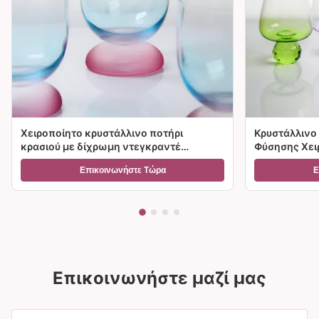
Χειροποίητο κρυστάλλινο ποτήρι
Κρυστάλλινο 
κρασιού με δίχρωμη ντεγκραντέ
Φύσησης Χειρ
παγωμένη βάση και χωρητικότητα
Διαβάθμιση 
Επικοινωνήστε Τώρα
Ε
300ml για κρασί, κοκτέιλ και διακόσμηση
Επιλογές Μεγ
σπιτιού
Δώρα
Επικοινωνήστε μαζί μας