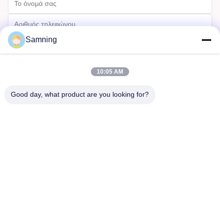
Samning
10:05 AM
Good day, what product are you looking for?
Στέλνω
Σπίτι
Προϊόντα
Περίπου Εμείς
Γύρος Εργοστασίων
Ποιοτικός Έλεγχος
Μας Ελάτε Σε Επαφή Με
Ζητήστε Ένα Απόσπασμα