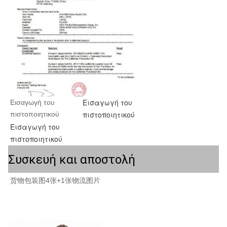
Εισαγωγή του
Εισαγωγή του 
πιστοποιητικού
πιστοποιητικού
Εισαγωγή του
πιστοποιητικού
Συσκευή και αποστολή
货物包装图4张+1张物流图片