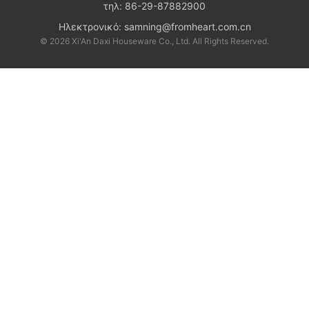
τηλ:
86-29-87882900
Ηλεκτρονικό:
samning@fromheart.com.cn
© 2026 Xi'An Daxi Houseware Co., Ltd. All Rights Reserved.