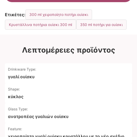
Ετικέτες:
300 ml χειροποίητο ποτήρι ουίσκι
Κρυστάλλινα ποτήρια ουίσκι 300 ml
350 ml ποτήρι για ουίσκι
Λεπτομέρειες προϊόντος
Drinkware Type:
γυαλί ουίσκυ
Shape:
κύκλος
Glass Type:
ανατροπέας γυαλιών ουίσκυ
Feature:
χειροποίητο γυαλί ουίσκυ κρυστάλλου με το νέο σχέδιο