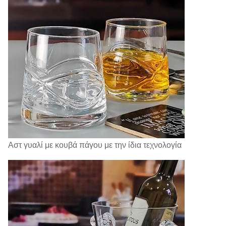
Αστ γυαλί με κουβά πάγου με την ίδια τεχνολογία