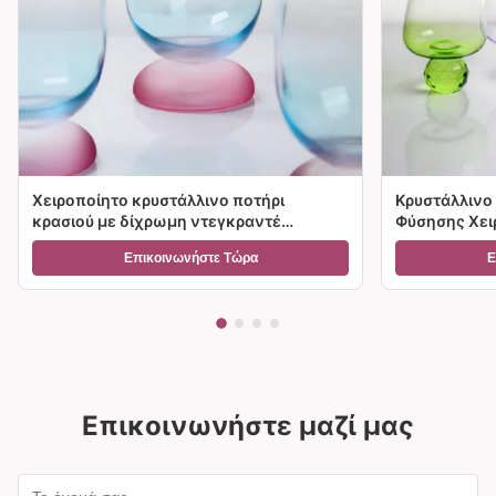
Χειροποίητο κρυστάλλινο ποτήρι
Κρυστάλλινο 
κρασιού με δίχρωμη ντεγκραντέ
Φύσησης Χειρ
παγωμένη βάση και χωρητικότητα
Διαβάθμιση 
Επικοινωνήστε Τώρα
Ε
300ml για κρασί, κοκτέιλ και διακόσμηση
Επιλογές Μεγ
σπιτιού
Δώρα
Επικοινωνήστε μαζί μας