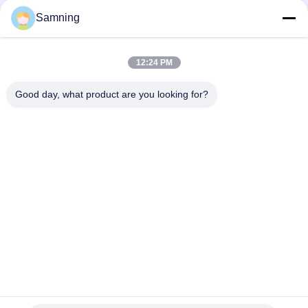
πιάτα φορτιστών γυαλιού
Samning
Κρυστάλλινα ποτήρια κοκτέιλ
12:24 PM
Ποτήρια ποτών
Good day, what product are you looking for?
Τεχνουργήματα χυτοσιδήρου
γυάλινα βάζα αποθήκευσης
Σπίτι
Προϊόντα
Περίπου Εμείς
Γύρος Εργοστασίων
Ποιοτικός Έλεγχος
Μας Ελάτε Σε Επαφή Με
Ζητήστε Ένα Απόσπασμα
τηλ:
86-29-87882900
Ηλεκτρονικό:
samning@fromheart.com.cn