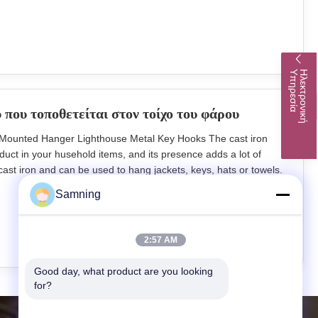
tion,garden
α
Η
λ
ε
κ
τ
ρ
ο
ν
ι
κ
ή
Υ
π
η
ρ
ε
σ
ί
 που τοποθετείται στον τοίχο του φάρου
 Mounted Hanger Lighthouse Metal Key Hooks The cast iron
uct in your husehold items, and its presence adds a lot of
cast iron and can be used to hang jackets, keys, hats or towels.
ft wall hook key hook metal hook Color Black Size
Samning
Features Handmade, High
2:57 AM
Good day, what product are you looking 
for?