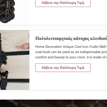
decoration,kitchen decoration,bathroom decora
Λάβετε την Καλύτερη Τιμή
Πολυλειτουργικός κάτοχος κλειδιού
Home Decoration Unique Cast Iron Crafts Wall
coat hook can be used as an indispensable prod
comfort and beauty to your room. it is made of 
Product name Home decoration unique handicra
155*75*30mm Weight:200g Material cast iron 
Λάβετε την Καλύτερη Τιμή