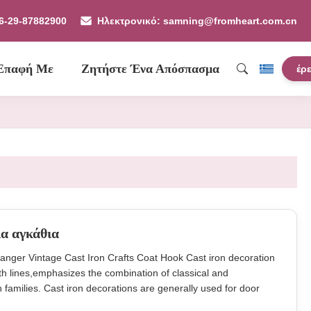
86-29-87882900
Ηλεκτρονικό: samning@fromheart.com.cn
 Επαφή Με
Ζητήστε Ένα Απόσπασμα
έρ
ια αγκάθια
anger Vintage Cast Iron Crafts Coat Hook Cast iron decoration
th lines,emphasizes the combination of classical and
families. Cast iron decorations are generally used for door
s decoration, wall decorations,ornaments,flower racks,tabletop